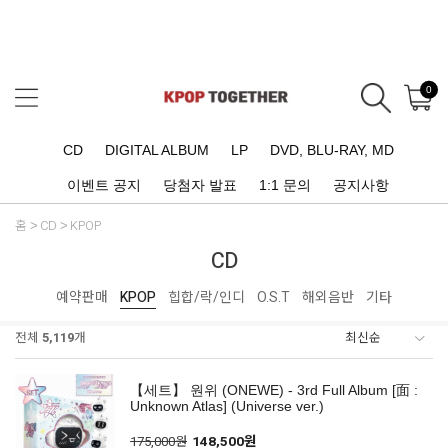
0
CD
DIGITAL ALBUM
LP
DVD, BLU-RAY, MD
이벤트 공지
당첨자 발표
1:1 문의
공지사항
홈
CD
KPOP
CD
예약판매
KPOP
힙합/락/인디
O.S.T
해외음반
기타
전체
5,119
개
【세트】 원위 (ONEWE) - 3rd Full Album [面 :
Unknown Atlas] (Universe ver.)
175,000원
148,500원