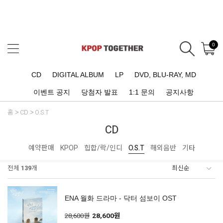
0
CD
DIGITAL ALBUM
LP
DVD, BLU-RAY, MD
이벤트 공지
당첨자 발표
1:1 문의
공지사항
홈
CD
O.S.T
CD
예약판매
KPOP
힙합/락/인디
O.S.T
해외음반
기타
전체
139
개
ENA 월화 드라마 - 닥터 섬보이 OST
28,600원
28,600원