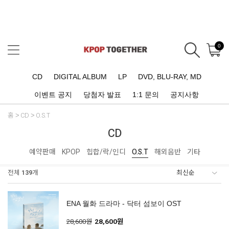
0
CD
DIGITAL ALBUM
LP
DVD, BLU-RAY, MD
이벤트 공지
당첨자 발표
1:1 문의
공지사항
홈
CD
O.S.T
CD
예약판매
KPOP
힙합/락/인디
O.S.T
해외음반
기타
전체
139
개
ENA 월화 드라마 - 닥터 섬보이 OST
28,600원
28,600원