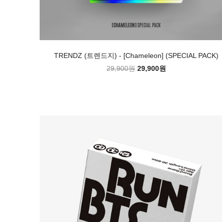
TRENDZ (트렌드지) - [Chameleon] (SPECIAL PACK)
29,900원
29,900원