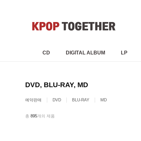
CD
DIGITAL ALBUM
LP
DVD, BLU-RAY, MD
예약판매
DVD
BLU-RAY
MD
총
895
개의 제품