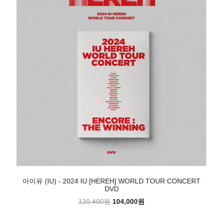
아이유 (IU) - 2024 IU [HEREH] WORLD TOUR CONCERT
DVD
120,400원
104,000원