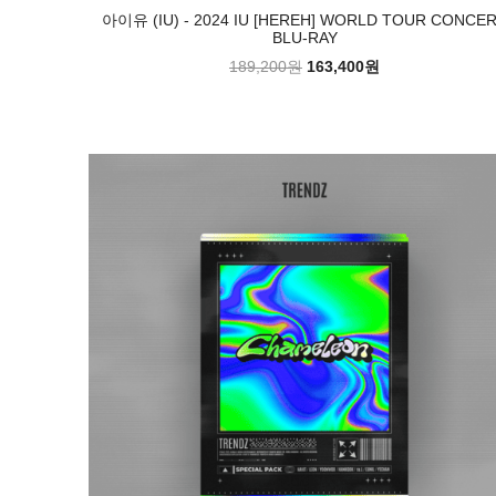
아이유 (IU) - 2024 IU [HEREH] WORLD TOUR CONCE
BLU-RAY
189,200원
163,400원