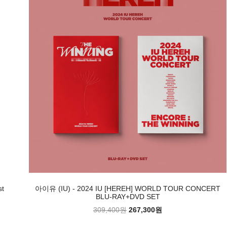
st
아이유 (IU) - 2024 IU [HEREH] WORLD TOUR CONCERT
BLU-RAY+DVD SET
309,400원
267,300원