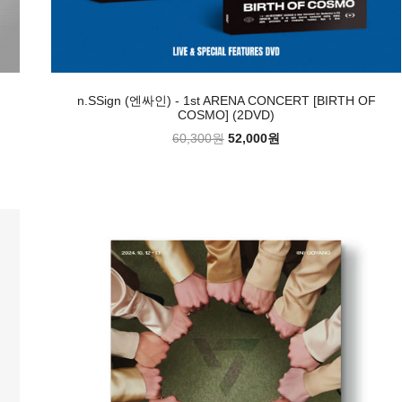
n.SSign (엔싸인) - 1st ARENA CONCERT [BIRTH OF
COSMO] (2DVD)
60,300원
52,000원