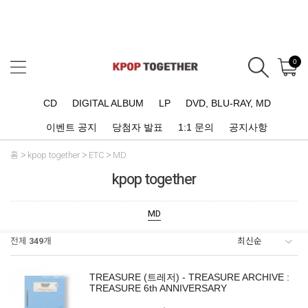
0
CD
DIGITAL ALBUM
LP
DVD, BLU-RAY, MD
이벤트 공지
당첨자 발표
1:1 문의
공지사항
홈
kpop together
ETC
MD
kpop together
MD
전체
349
개
TREASURE (트레저) - TREASURE ARCHIVE :
TREASURE 6th ANNIVERSARY