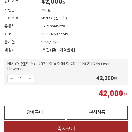
42,000
판매가격
원
적립금
420원
아티스트
NMIXX (엔믹스)
유통사
JYPThreeSixty
바코드
8809876077749
출시일
2022/12/23
배송비
(조건)
지역별
NMIXX (엔믹스) - 2023 SEASON’S GREETINGS [Girls Over
Flowers]
42,000
원
42,000
원
장바구니
관심상품
즉시구매