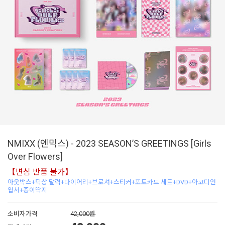
NMIXX (엔믹스) - 2023 SEASON’S GREETINGS [Girls
Over Flowers]
【변심 반품 불가】
아웃박스+탁상 달력+다이어리+브로셔+스티커+포토카드 세트+DVD+아코디언
엽서+종이딱지
소비자가격
42,000원