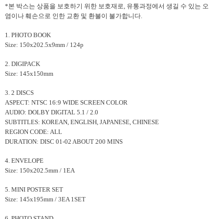
*본 박스는 상품을 보호하기 위한 보호재로, 유통과정에서 생길 수 있는 오
염이나 훼손으로 인한 교환 및 환불이 불가합니다.
1. PHOTO BOOK
Size: 150x202.5x9mm / 124p
2. DIGIPACK
Size: 145x150mm
3. 2 DISCS
ASPECT: NTSC 16:9 WIDE SCREEN COLOR
AUDIO: DOLBY DIGITAL 5.1 / 2.0
SUBTITLES: KOREAN, ENGLISH, JAPANESE, CHINESE
REGION CODE: ALL
DURATION: DISC 01-02 ABOUT 200 MINS
4. ENVELOPE
Size: 150x202.5mm / 1EA
5. MINI POSTER SET
Size: 145x195mm / 3EA 1SET
6. PHOTO STAND