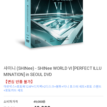
샤이니 (SHINee) - SHINee WORLD VI [PERFECT ILLU
MINATION] in SEOUL DVD
【변심 반품 불가】
아웃박스+포토북124P+디지팩+2디스크+봉투+미니 포스터 세트+포토 스탠드
+포토카드 세트
소비자가격
49,000원