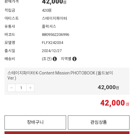
42,000
판매가격
원
적립금
420원
아티스트
스테이지파이터
유통사
플럭서스
바코드
8809562206996
모델명
FLFX242034
출시일
2024/12/27
배송비
(조건)
지역별
스테이지파이터 K-Content Mission PHOTOBOOK (올드보이
Ver.)
42,000
원
42,000
원
장바구니
관심상품