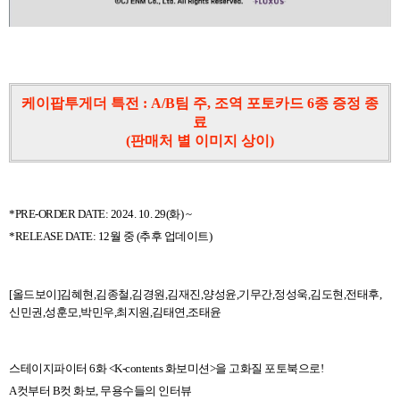
케이팝투게더 특전 : A/B팀 주, 조역 포토카드 6종 증정 종
료
(판매처 별 이미지 상이)
*PRE-ORDER DATE: 2024. 10. 29(
화
) ~
*RELEASE DATE: 12
월 중
(
추후 업데이트
)
[
올드보이
]
김혜현
,
김종철
,
김경원
,
김재진
,
양성윤
,
기무간
,
정성욱
,
김도현
,
전태후
,
신민권
,
성훈모
,
박민우
,
최지원
,
김태연
,
조태윤
스테이지파이터
6
화
<K-contents
화보미션
>
을 고화질 포토북으로
!
A
컷부터
B
컷 화보
,
무용수들의 인터뷰