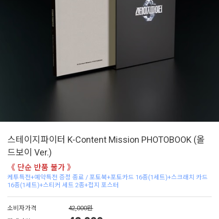
스테이지파이터 K-Content Mission PHOTOBOOK (올
드보이 Ver.)
《 단순 반품 불가 》
케투특전+예약특전 증정 종료 / 포토북+포토카드 16종(1세트)+스크래치 카드
16종(1세트)+스티커 세트 2종+접지 포스터
소비자가격
42,000원