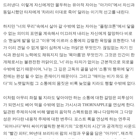
드러낸다
.
이렇게 자신에게만 몰두하는 유아적 자아는
"
아가미
"
에서 자신과
동일시했던 타자에게
'
차라리 이대로 죽어
'
달라는 이기적 선고를 내린다
.
하지만
"
너의 무리
"
속에서 살아 갈 수밖에 없는 자아는
"
플랑크톤
"
에서 닿을
수 없는 의미의 표면을 계속해서 미끄러져 내리는 자신에게 절망하다 비로
소
'
현실에 발
'
을 딛고
"
이유
"
에 이르러 소통에의 강렬한 욕망을 표현한다
. '
내
가 이리 견딜 수 없게 열이 심하게 나는 까닭
'
은 무엇인가
.
끊임없는 자기 인
식과 완성의 노력에도 채워지지 않는
'
목마름
'
은 무엇인가
.
그것은 인간이 한
개체로서는 불완전한 까닭이요
, '
너
'
라는 타자가 없이는 근본적으로 외로울
수밖에 없기 때문이며
, '
나
'
는 그 깊은 고독의 골을 넘어
'
소통
'
의 행위에 닿기
전에는 완성 될 수 없는 존재이기 때문이다
.
그리고
"
매미는 비가 와도 운
다
"
의 노랫말처럼 그 소통에의 몸짓은 비록 늦었을 지라도 행할 수밖에 없다
.
이처럼 아무리 좌절 될 지라도 닿아야만 하는 소통에 대한 갈망은 피투성이
가 되면서도 베어 먹을 수밖에 없는 가시사과
THORNAPPLE
을 연상케 한다
.
일관된 주제의식에 비해 앨범의 음악적 스펙트럼은 꽤나 다양하며 그 다양
성은 커다란 내용적 주제에 대한 변주다
.
포스트 록을 연상케 하는 연주곡
"
피어나다
"
부터 싸이키델릭한 분위기의
"
오렌지의 시간
"
과 공격적인 사운드
의
"
빨간 피터
', 90
년대 브리티쉬 팝의 서정과 우울을 담은
"
아가미
",
재즈적