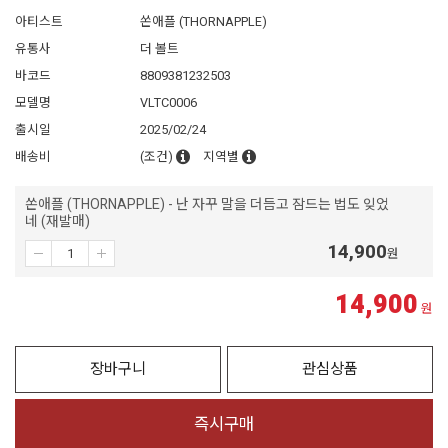
아티스트
쏜애플 (THORNAPPLE)
유통사
더 볼트
바코드
8809381232503
모델명
VLTC0006
출시일
2025/02/24
배송비
(조건)
지역별
쏜애플 (THORNAPPLE) - 난 자꾸 말을 더듬고 잠드는 법도 잊었
네 (재발매)
14,900
원
14,900
원
장바구니
관심상품
즉시구매