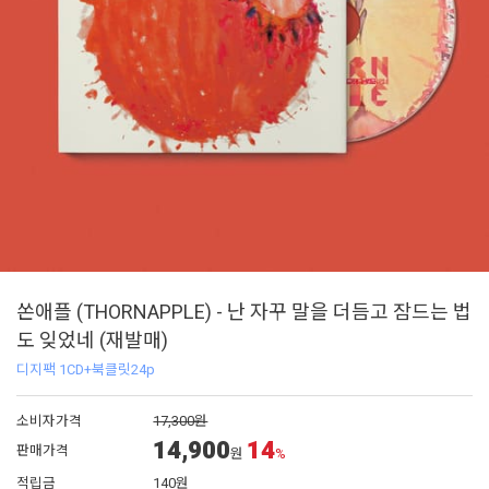
쏜애플 (THORNAPPLE) - 난 자꾸 말을 더듬고 잠드는 법
도 잊었네 (재발매)
디지팩 1CD+북클릿24p
소비자가격
17,300원
14,900
14
판매가격
원
%
적립금
140원