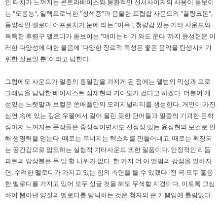
인 터치가 느껴지는 콘트라베이스와 몽환적인 신서사이저의 사용이 돋보이
는
"
도롱뇽
",
일렉트로닉한
"
청색증
"
과 음울한 트립합 사운드의
"
플랑크톤
",
동양적인 멜로디 어프로치가 눈에 띄는
"
이유
",
청량감 있는 기타 사운드와
독특한 후렴구 멜로디가 돋보이는
"
매미는 비가 와도 운다
"
까지 윤성현은 이
러한 다양성에 대한 물음에
'
다양한 장르적 특성은 좋은 음악을 탄생시키기
위한 질료일 뿐
'
이라고 답한다
.
그럼에도 사운드가 일종의 통일감을 가지게 된 점에는 앨범의 믹싱과 프로
그래밍을 담당한 베이시스트 심재현의 기여도가 컸다고 하겠다
.
더불어 개
성있는 노랫말과 보컬은 쏜애플만의 오리지널리티를 생성한다
.
개인이 가진
심연 속에 있는 깊은 우물에서 길어 올린 듯한 단어들과 일종의 기괴한 문학
성마저 느껴지는 문장들은 중성적이면서도 진정성 있는 윤성현의 보컬로 인
해 생명력을 얻는다
.
때로는 무너지는 텍스쳐를 만들어내고
,
때로는 확장되
는 공간감으로 압도하는 실험적 기타사운드 또한 일품이다
.
안정적인 리듬
파트의 앙상블은 두 말 할 나위가 없다
.
한 가지 더 이 앨범의 강점을 말하자
면
,
수려한 멜로디가 가지고 있는 힘의 측면을 들 수 있겠다
.
전 곡 모두 훌륭
한 멜로디를 가지고 있어 모두 싱글 컷을 해도 무색할 지경이다
.
이토록 고심
하여 뽑아낸 양질의 멜로디를 탐닉하는 것은 청자의 큰 기쁨임에 틀림없다
.