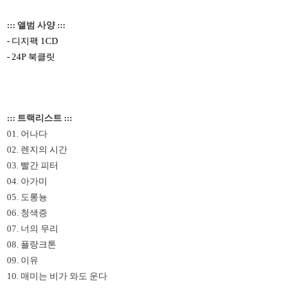
::: 앨범 사양 :::
-
디지팩
1CD
- 24P
북클릿
::: 트랙리스트 :::
01. 어나다
02. 렌지의 시간
03. 빨간 피터
04. 아가미
05. 도롱뇽
06. 청색증
07. 너의 무리
08. 플랑크톤
09. 이유
10. 매미는 비가 와도 운다