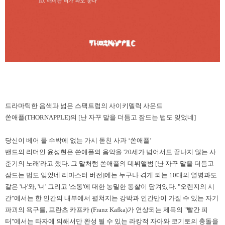
드라마틱한 음색과 넓은 스팩트럼의 사이키델릭 사운드
쏜애플
(THORNAPPLE)
의
[
난 자꾸 말을 더듬고 잠드는 법도 잊었네
]
당신이 베어 물 수밖에 없는 가시 돋친 사과
‘
쏜애플
’
밴드의 리더인 윤성현은 쏜애플의 음악을
'20
세가 넘어서도 끝나지 않는 사
춘기의 노래
'
라고 했다
.
그 말처럼 쏜애플의 데뷔앨범
[
난 자꾸 말을 더듬고
잠드는 법도 잊었네 리마스터 버전
]
에는 누구나 겪게 되는
10
대의 열병과도
같은
'
나
'
와
, '
너
'
그리고
'
소통
'
에 대한 농밀한 통찰이 담겨있다
. "
오렌지의 시
간
"
에서는 한 인간의 내부에서 펼쳐지는 강박과 인간만이 가질 수 있는 자기
파괴의 욕구를
,
프란츠 카프카
(Franz Kafka)
가 연상되는 제목의
"
빨간 피
터
"
에서는 타자에 의해서만 완성 될 수 있는 라캉적 자아와 코기토의 충돌을