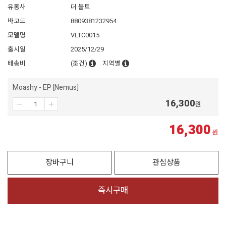
유통사
더 볼트
바코드
8809381232954
모델명
VLTC0015
출시일
2025/12/29
배송비
(조건)
지역별
Moashy - EP [Nemus]
16,300
원
16,300
원
장바구니
관심상품
즉시구매