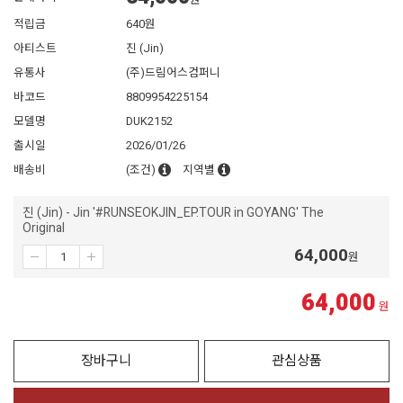
원
적립금
640원
아티스트
진 (Jin)
유통사
(주)드림어스컴퍼니
바코드
8809954225154
모델명
DUK2152
출시일
2026/01/26
배송비
(조건)
지역별
진 (Jin) - Jin '#RUNSEOKJIN_EP.TOUR in GOYANG' The
Original
64,000
원
64,000
원
장바구니
관심상품