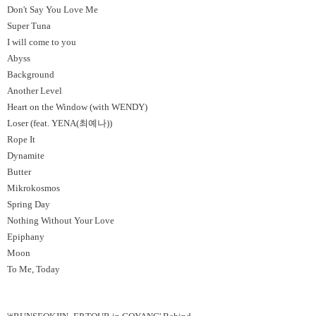
Don't Say You Love Me
Super Tuna
I will come to you
Abyss
Background
Another Level
Heart on the Window (with WENDY)
Loser (feat. YENA(최예나))
Rope It
Dynamite
Butter
Mikrokosmos
Spring Day
Nothing Without Your Love
Epiphany
Moon
To Me, Today