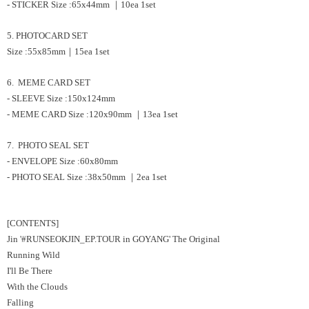
- STICKER Size :65x44mm ｜10ea 1set
5. PHOTOCARD SET
Size :55x85mm｜15ea 1set
6. MEME CARD SET
- SLEEVE Size :150x124mm
- MEME CARD Size :120x90mm ｜13ea 1set
7. PHOTO SEAL SET
- ENVELOPE Size :60x80mm
- PHOTO SEAL Size :38x50mm ｜2ea 1set
[CONTENTS]
Jin '#RUNSEOKJIN_EP.TOUR in GOYANG' The Original
Running Wild
I'll Be There
With the Clouds
Falling