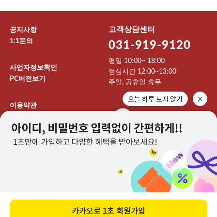
고객상담센터
공지사항
1:1문의
031-919-9120
-
평일 10:00~ 18:00
사업자정보확인
점심시간 12:00~13:00
PC버전보기
주말, 공휴일 휴무
-
오늘 하루 보지 않기
-
이용약관
개인정보처리방침
이용안내
상호 : 주식회사 912엔터테인먼트 대표 : 이기영
개인정보보호책임자 : 권오민 TEL : 031-919-9120
FAX : EMAIL : kpoptogether@naver.com
사업자등록번호 : 194-81-01147 통신판매업신고 : 제 2024-고양
일산서-0707 호
주소 : 경기도 고양시 일산서구 덕산로195번길 137-17
카카오로
1초 회원가입