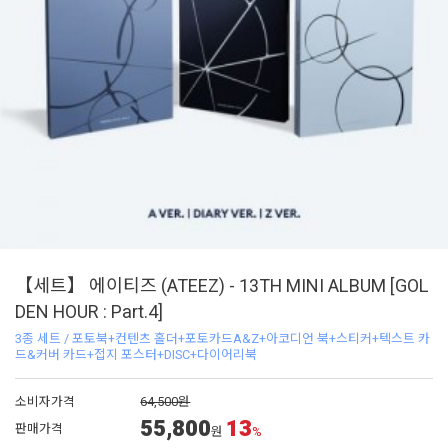
【세트】 에이티즈 (ATEEZ) - 13TH MINI ALBUM [GOL
DEN HOUR : Part.4]
3종 세트 / 포토북+컨텐츠 홀더+포토카드A&Z+아코디언 북+스티커+텍스트 카
드&커버 카드+접지 포스터+DISC+다이어리북
소비자가격
64,500원
55,800
13
판매가격
원
%