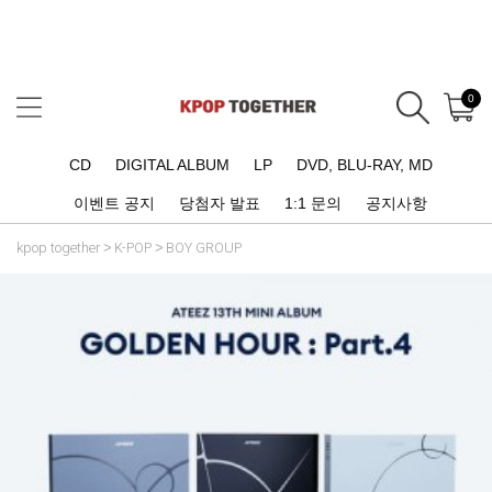
0
CD
DIGITAL ALBUM
LP
DVD, BLU-RAY, MD
이벤트 공지
당첨자 발표
1:1 문의
공지사항
kpop together
K-POP
BOY GROUP