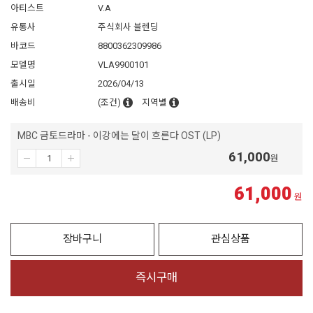
아티스트
V.A
유통사
주식회사 블렌딩
바코드
8800362309986
모델명
VLA9900101
출시일
2026/04/13
배송비
(조건)
지역별
MBC 금토드라마 - 이강에는 달이 흐른다 OST (LP)
61,000
원
61,000
원
장바구니
관심상품
즉시구매