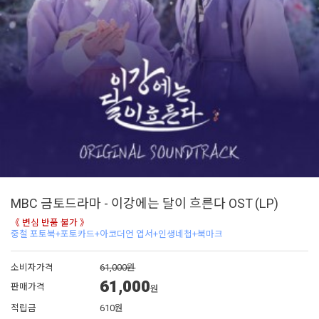
MBC 금토드라마 - 이강에는 달이 흐른다 OST (LP)
《 변심 반품 불가 》
중철 포토북+포토카드+아코더언 엽서+인생네첩+북마크
소비자가격
61,000원
61,000
판매가격
원
적립금
610원