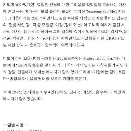
기억만 남아있다면’, 깜깜한 앞날에 대한 두려움과 막막함을 드러내는 가사
에 믿고 듣는 마마무의 보컬 솔라의 보컬이 더해진 ‘Someone Tell Me’, 떠남
과 그리움이라는 보편적이면서도 깊은 주제를 시적인 언어로 풀어낸 김필선
의 ‘달빛 서린 강’, 극 중 주인공 ‘이강 (강태오 분)’의 고뇌와 의지가 담긴 서
사적 가사는 듣는 이로 하여금 그의 감정에 깊이 이입하게 만드는 김시환, 문
성준, 박재훈, 타이라의 ‘광시곡’, 아련하면서도 애절함을 더한 글(GLL) ‘달
빛 서린 강’까지 총 8곡의 송트랙이 수록되어 있다.
더불어 이번 LP와 함께 공개되는 20p포토북에는 Mubeat album ver.과는 다
른 이미지로 가득 채웠을 뿐 아니라, 각 곡의 가사 옆에는 가창자들의 싸인과
‘이강달’ 팬들에게 보내는 메시지가 담겨 있어 드라마 <이강에는 달이 흐른
다> 종영의 아쉬움을 달래줄 것으로 기대를 모은다.
※ 아코디언 엽서에는 배우 4인 (강태오, 김세정, 이신영, 홍수주) 의 싸인과
메시지가 담겨있습니다.
::: 앨범 사양 :::