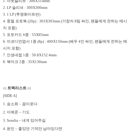
1. 아웃슬리브 : 308X314mm
2. LP 슬리브 : 300X300mm
3. 1 LP (투명화이트반)
4. 중철 포토북 (20p) : 303X303mm (가창자 8팀 싸인, 팬들에게 전하는 메시
지 포함)
5. 포토카드 6종 : 55X85mm
6. 아코디언엽서 1종 (8p) : 400X150mm (배우 4인 싸인, 팬들에게 전하는 메
시지 포함)
7. 인생네첩 1종 : 50.8X152.4mm
8. 북마크 2종 : 35X130mm
::: 트랙리스트 :::
[SIDE A]
1. 송소희 – 꿈이로다
2. 이예준 – 기도
3. Sondia – 내게 있어주길
4. 윤민 – 좋았던 기억만 남아있다면