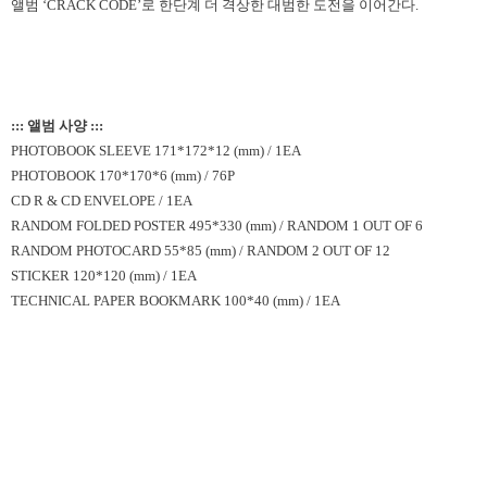
앨범 ‘CRACK CODE’로 한단계 더 격상한 대범한 도전을 이어간다.
::: 앨범 사양 :::
PHOTOBOOK SLEEVE 171*172*12 (mm) / 1EA
PHOTOBOOK 170*170*6 (mm) / 76P
CD R & CD ENVELOPE / 1EA
RANDOM FOLDED POSTER 495*330 (mm) / RANDOM 1 OUT OF 6
RANDOM PHOTOCARD 55*85 (mm) / RANDOM 2 OUT OF 12
STICKER 120*120 (mm) / 1EA
TECHNICAL PAPER BOOKMARK 100*40 (mm) / 1EA