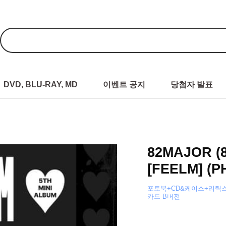
DVD, BLU-RAY, MD
이벤트 공지
당첨자 발표
82MAJOR (
[FEELM] (P
포토북+CD&케이스+리릭스
카드 B버전