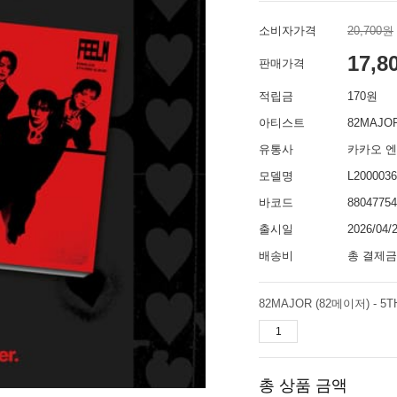
소비자가격
20,700원
17,8
판매가격
적립금
170원
아티스트
82MAJO
유통사
카카오 
모델명
L2000036
바코드
88047754
출시일
2026/04/
배송비
총 결제금
82MAJOR (82메이저) - 5TH
총 상품 금액