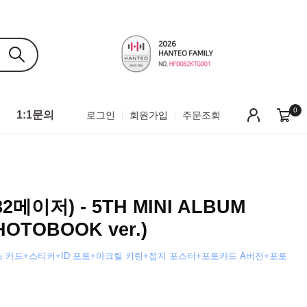
0
1:1문의
로그인
회원가입
주문조회
82메이저) - 5TH MINI ALBUM
HOTOBOOK ver.)
 카드+스티커+ID 포토+아크릴 키링+접지 포스터+포토카드 A버전+포토