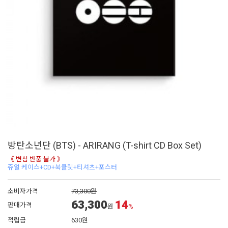
방탄소년단 (BTS) - ARIRANG (T-shirt CD Box Set)
《 변심 반품 불가 》
쥬얼 케이스+CD+북클릿+티셔츠+포스터
소비자가격
73,300원
63,300
14
판매가격
원
%
적립금
630원