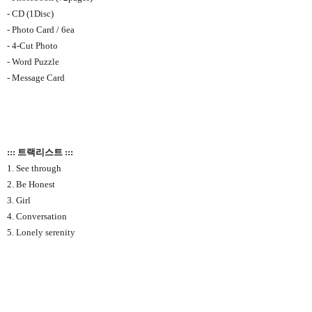
- CD (1Disc)
- Photo Card / 6ea
- 4-Cut Photo
- Word Puzzle
- Message Card
::: 트랙리스트 :::
1. See through
2. Be Honest
3. Girl
4. Conversation
5. Lonely serenity