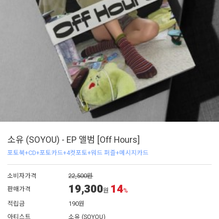
소유 (SOYOU) - EP 앨범 [Off Hours]
포토북+CD+포토카드+4컷포토+워드 퍼즐+메시지카드
소비자가격
22,500원
19,300
14
판매가격
원
%
적립금
190원
아티스트
소유 (SOYOU)