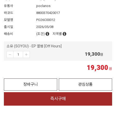
유통사
poclanos
바코드
8800370420017
모델명
PO26C00012
출시일
2026/05/08
배송비
(조건)
지역별
소유 (SOYOU) - EP 앨범 [Off Hours]
19,300
원
19,300
원
장바구니
관심상품
즉시구매