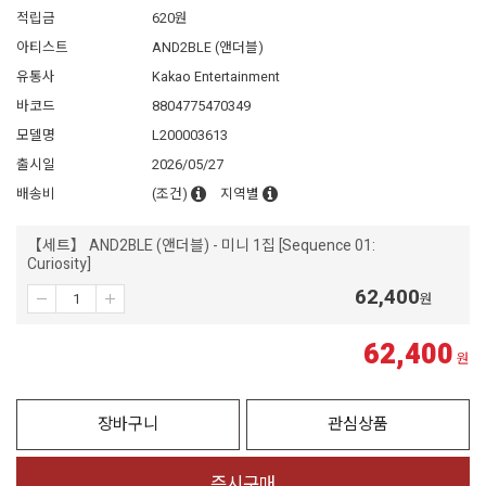
적립금
620원
아티스트
AND2BLE (앤더블)
유통사
Kakao Entertainment
바코드
8804775470349
모델명
L200003613
출시일
2026/05/27
배송비
(조건)
지역별
【세트】 AND2BLE (앤더블) - 미니 1집 [Sequence 01:
Curiosity]
62,400
원
62,400
원
장바구니
관심상품
즉시구매