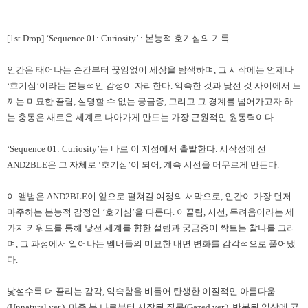
[1st Drop] ‘Sequence 01: Curiosity’ :
본능적 호기심의 기록
인간은 태어나는 순간부터 끊임없이 세상을 탐색하며
,
그 시작에는 언제나
‘
호기심
’
이라는 본능적인 감정이 자리한다
.
익숙한 것과 낯선 것 사이에서 느
끼는 미묘한 끌림
,
설명할 수 없는 궁금증
,
그리고 그 경계를 넘어가고자 하
는 충동은 새로운 세계로 나아가게 만드는 가장 근원적인 원동력이다
.
‘Sequence 01: Curiosity’
는 바로 이 지점에서 출발한다
.
시작점에 선
AND2BLE
은 그 자체로
‘
호기심
’
이 되어
,
계속 시선을 머무르게 만든다
.
이 앨범은
AND2BLE
이 앞으로 펼쳐갈 여정의 서막으로
,
인간이 가장 먼저
마주하는 본능적 감정인
‘
호기심
’
을 다룬다
.
이끌림
,
시선
,
두려움이라는 세
가지 키워드를 통해 낯선 세계를 향한 설렘과 궁금증이 싹트는 찰나를 그리
며
,
그 과정에서 일어나는 멤버들의 미묘한 내면 변화를 감각적으로 풀어냈
다
.
낯설수록 더 끌리는 감각
,
익숙함을 비틀어 탄생한 이질적인 아름다움
(Unnatural ver.),
마주 본 나로부터 시작된 질문
(Gazed ver.),
반복된 일상에 균