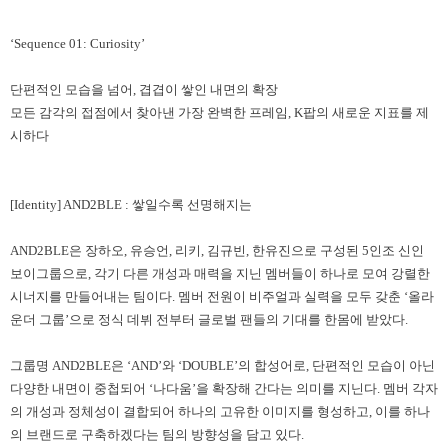
‘Sequence 01: Curiosity’
단편적인 모습을 넘어
,
겹겹이 쌓인 내면의 확장
모든 감각의 접점에서 찾아낸 가장 완벽한 프레임
, K
팝의 새로운 지표를 제
시하다
[Identity] AND2BLE :
쌓일수록 선명해지는
AND2BLE
은 장하오
,
유승언
,
리키
,
김규빈
,
한유진으로 구성된
5
인조 신인
보이그룹으로
,
각기 다른 개성과 매력을 지닌 멤버들이 하나로 모여 강렬한
시너지를 만들어내는 팀이다
.
멤버 전원이 비주얼과 실력을 모두 갖춘
‘
올라
운더 그룹
’
으로 정식 데뷔 전부터 글로벌 팬들의 기대를 한몸에 받았다
.
그룹명
AND2BLE
은
‘AND’
와
‘DOUBLE’
의 합성어로
,
단편적인 모습이 아닌
다양한 내면이 중첩되어
‘
나다움
’
을 확장해 간다는 의미를 지닌다
.
멤버 각자
의 개성과 정체성이 결합되어 하나의 고유한 이미지를 형성하고
,
이를 하나
의 브랜드로 구축하겠다는 팀의 방향성을 담고 있다
.