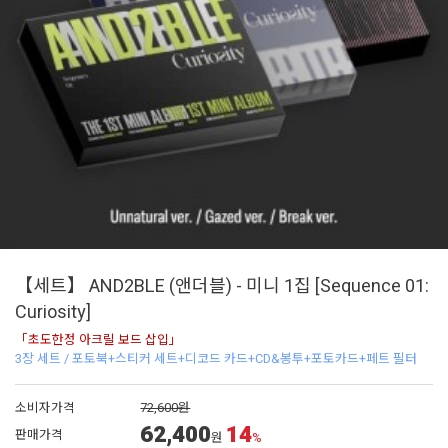
【세트】 AND2BLE (앤더블) - 미니 1집 [Sequence 01:
Curiosity]
「초도한정 아크릴 보드 삽입」
3장 세트 / 포토북+스티커 세트+디코드 카드+CD&봉투+포토카드+페트 필터
소비자가격
72,600원
62,400
14
판매가격
원
%