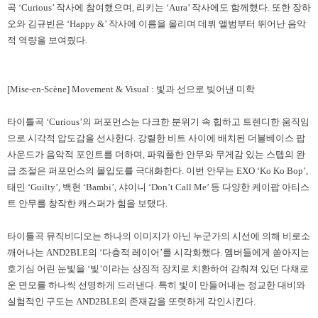
곡
‘Curious’
작사에 참여했으며
,
리키는
‘Aura’
작사에도 함께했다
.
또한 장하
오와 김규빈은
‘Happy &’
작사에 이름을 올리며 데뷔 앨범부터 뛰어난 음악
적 역량을 보여줬다
.
[Mise-en-Scène] Movement & Visual :
빛과 선으로 빚어낸 미학
타이틀곡
‘Curious’
의 퍼포먼스는 다크한 분위기 속 힙하고 트렌디한 움직임
으로 시각적 압도감을 선사한다
.
강렬한 비트 사이에 배치된 더블베이스 팝
사운드가 음악적 포인트를 더하며
,
파워풀한 안무와 무게감 있는 스텝의 완
급 조절은 퍼포먼스의 몰입도를 극대화한다
.
이번 안무는
EXO ‘Ko Ko Bop’,
태민
‘Guilty’,
백현
‘Bambi’,
샤이니
‘Don’t Call Me’
등 다양한 케이팝 아티스
트 안무를 창작한 캐스퍼가 힘을 보탰다
.
타이틀곡 뮤직비디오는 하나의 이미지가 아닌 누군가의 시선에 의해 비로소
깨어나는
AND2BLE
의
‘
다층적 레이어
’
를 시각화했다
.
멤버들에게 쏟아지는
호기심 어린 눈빛을
‘
빛
’
이라는 상징적 장치로 치환하여 감춰져 있던 다채로
운 면모를 하나씩 선명하게 드러낸다
.
특히 빛이 만들어내는 정교한 대비와
실험적인 구도는
AND2BLE
의 존재감을 또렷하게 각인시킨다
.