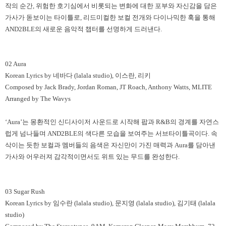
작의 순간
,
위험한 호기심에서 비롯되는 변화에 대한 포부와 자신감을 담은
가사가 돋보이는 타이틀로
,
리드미컬한 보컬 전개와 다이나믹한 훅을 통해
AND2BLE
의 새로운 음악적 챕터를 선명하게 드러낸다
.
02 Aura
Korean Lyrics by
네바다
(lalala studio),
이스란
,
리키
Composed by Jack Brady, Jordan Roman, JT Roach, Anthony Watts, MLITE
Arranged by The Wavys
‘Aura’
는 몽환적인 신디사이저 사운드로 시작해 팝과
R&B
의 경계를 자연스
럽게 넘나들며
AND2BLE
의 색다른 모습을 보여주는 서브타이틀곡이다
.
속
삭이는 듯한 보컬과 멤버들의 음색은 자신만이 가진 매력과
Aura
를 담아낸
가사와 어우러져 감각적이면서도 위트 있는 무드를 완성한다
.
03 Sugar Rush
Korean Lyrics by
임수란
(lalala studio),
문지영
(lalala studio),
김기태
(lalala
studio)