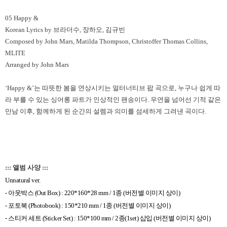
05 Happy &
Korean Lyrics by
브라더수
,
장하오
,
김규빈
Composed by John Mars, Matilda Thompson, Christoffer Thomas Collins,
MLITE
Arranged by John Mars
‘Happy &’
는 따뜻한 봄을 연상시키는 얼터너티브 팝 곡으로
,
누구나 쉽게 따
라 부를 수 있는 싱어롱 파트가 인상적인 팬송이다
.
우연을 넘어선 기적 같은
만남 이후
,
함께하게 된 순간의 설렘과 의미를 섬세하게 그려낸 곡이다
.
::: 앨범 사양 :::
Unnatural ver.
-
아웃박스
(Out Box) : 220*160*28 mm / 1
종
(
버전별 이미지 상이
)
-
포토북
(Photobook) : 150*210 mm / 1
종
(
버전별 이미지 상이
)
-
스티커 세트
(Sticker Set) : 150*100 mm / 2
종
(1set)
삽입
(
버전별 이미지 상이
)