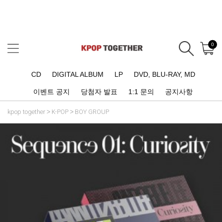
0
CD
DIGITAL ALBUM
LP
DVD, BLU-RAY, MD
이벤트 공지
당첨자 발표
1:1 문의
공지사항
kpop together
K-POP
BOY GROUP