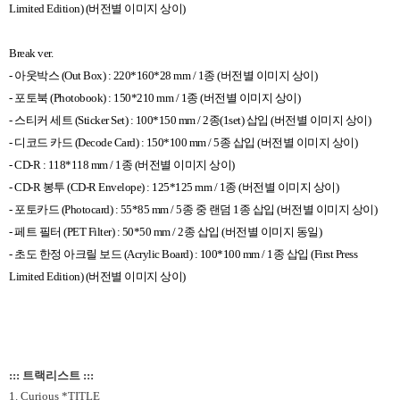
Limited Edition) (
버전별 이미지 상이
)
Break ver.
-
아웃박스
(Out Box) : 220*160*28 mm / 1
종
(
버전별 이미지 상이
)
-
포토북
(Photobook) : 150*210 mm / 1
종
(
버전별 이미지 상이
)
-
스티커 세트
(Sticker Set) : 100*150 mm / 2
종
(1set)
삽입
(
버전별 이미지 상이
)
-
디코드 카드
(Decode Card) : 150*100 mm / 5
종 삽입
(
버전별 이미지 상이
)
- CD-R : 118*118 mm / 1
종
(
버전별 이미지 상이
)
- CD-R
봉투
(CD-R Envelope) : 125*125 mm / 1
종
(
버전별 이미지 상이
)
-
포토카드
(Photocard) : 55*85 mm / 5
종 중 랜덤
1
종 삽입
(
버전별 이미지 상이
)
-
페트 필터
(PET Filter) : 50*50 mm / 2
종 삽입
(
버전별 이미지 동일
)
-
초도 한정 아크릴 보드
(Acrylic Board) : 100*100 mm / 1
종 삽입
(First Press
Limited Edition) (
버전별 이미지 상이
)
::: 트랙리스트 :::
1. Curious *TITLE