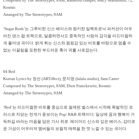
Composed by The Stereotypes, 9AM, Kameron Glasper, Macy Marshburn, 72,
Kosmic
Arranged by The Stereotypes, 9AM
‘Sugar Rush’
는 그루비한 신스 베이스와 펑키한 일렉트로닉 퍼커션이 어우
러진 댄스 팝 트랙으로
,
달콤하면서도 중독적인 사랑의 감각을 리드미컬하
게 풀어낸 곡이다
.
밝게 튀는 신스와 펌핑감 있는 비트를 바탕으로 멈출 수
없는 이끌림을 표현한 부드러운 훅이 귀를 사로잡는다
.
04 Bed
Korean Lyrics by
정선
(ARTiffect),
문지영
(lalala studio), Sam Carter
Composed by The Stereotypes, 9AM, Eben Franckewitz, Kosmic
Arranged by The Stereotypes, 9AM
‘Bed’
는 리드미컬한 비트를 중심으로 절제된 벌스에서 시작해 폭발적인 코
러스로 치닫는 전개가 돋보이는
Pop/ R&B
트랙이다
.
일상에 꿈과 행복이 가
득하길 바라는 마음을 담은 가사 위로
레이어드 신스와 깊은 베이스
,
감미로
운 가성이 어우러져 멤버들의 보컬적 매력을 한 껏 느낄 수 있는 곡이다
.