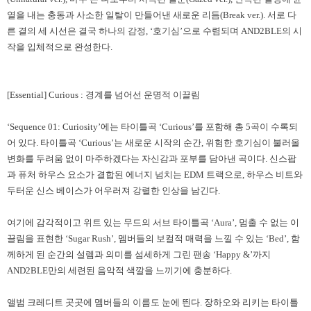
열을 내는 충동과 사소한 일탈이 만들어낸 새로운 리듬
(Break ver.).
서로 다
른 결의 세 시선은 결국 하나의 감정
, ‘
호기심
’
으로 수렴되며
AND2BLE
의 시
작을 입체적으로 완성한다
.
[Essential] Curious :
경계를 넘어선 운명적 이끌림
‘Sequence 01: Curiosity’
에는 타이틀곡
‘Curious’
를 포함해 총
5
곡이 수록되
어 있다
.
타이틀곡
‘Curious’
는 새로운 시작의 순간
,
위험한 호기심이 불러올
변화를 두려움 없이 마주하겠다는 자신감과 포부를 담아낸 곡이다
.
신스팝
과 퓨처 하우스 요소가 결합된 에너지 넘치는
EDM
트랙으로
,
하우스 비트와
두터운 신스 베이스가 어우러져 강렬한 인상을 남긴다
.
여기에 감각적이고 위트 있는 무드의 서브 타이틀곡
‘Aura’,
멈출 수 없는 이
끌림을 표현한
‘Sugar Rush’,
멤버들의 보컬적 매력을 느낄 수 있는
‘Bed’,
함
께하게 된 순간의 설렘과 의미를 섬세하게 그린 팬송
‘Happy &’
까지
AND2BLE
만의 세련된 음악적 색깔을 느끼기에 충분하다
.
앨범 크레디트 곳곳에 멤버들의 이름도 눈에 띈다
.
장하오와 리키는 타이틀