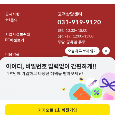
고객상담센터
공지사항
1:1문의
031-919-9120
-
평일 10:00~ 18:00
사업자정보확인
점심시간 12:00~13:00
PC버전보기
주말, 공휴일 휴무
-
오늘 하루 보지 않기
-
이용약관
개인정보처리방침
이용안내
상호 : 주식회사 912엔터테인먼트 대표 : 이기영
개인정보보호책임자 : 권오민 TEL : 031-919-9120
FAX : EMAIL : kpoptogether@naver.com
사업자등록번호 : 194-81-01147 통신판매업신고 : 제 2024-고양
일산서-0707 호
주소 : 경기도 고양시 일산서구 덕산로195번길 137-17
카카오로
1초 회원가입