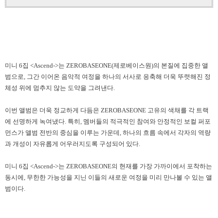
미니
6
집
<Ascend->
는
ZEROBASEONE(
제로베이스원
)
의 본질에 집중한 앨
범으로
,
그간 이어온 음악적 여정을 하나의 서사로 응축해 더욱 뚜렷해진 정
체성 위에 멈추지 않는 도약을 그려낸다
.
이번 앨범은 더욱 정교하게 다듬은
ZEROBASEONE
고유의 색채를 각 트랙
에 선명하게 녹여냈다
.
특히
,
멤버들의 적극적인 참여와 안정적인 보컬 퍼포
먼스가 앨범 전반의 중심을 이루는 가운데
,
하나의 흐름 속에서 각자의 역량
과 개성이 자유롭게 어우러지도록 구성되어 있다
.
미니
6
집
<Ascend->
는
ZEROBASEONE
의 현재를 가장 가까이에서 포착하는
동시에
,
무한한 가능성을 지닌 이들의 새로운 여정을 미리 만나볼 수 있는 앨
범이다
.