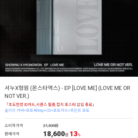
셔누X형원 (몬스타엑스) - EP [LOVE ME] (LOVE ME OR
NOT VER.)
「초도한정 ID카드,시퀀스 필름,접지 포스터 삽입 종료」
슬리브 커버+포토북84p+CD+포토카드+프린트 포토
소비자가격
21,500원
18,600
13
판매가격
원
%