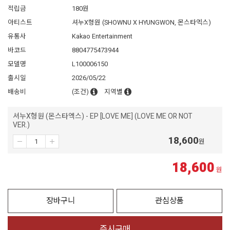
적립금
180원
아티스트
셔누X형원 (SHOWNU X HYUNGWON, 몬스타엑스)
유통사
Kakao Entertainment
바코드
8804775473944
모델명
L100006150
출시일
2026/05/22
배송비
(조건)
지역별
셔누X형원 (몬스타엑스) - EP [LOVE ME] (LOVE ME OR NOT
VER.)
18,600
원
18,600
원
장바구니
관심상품
즉시구매