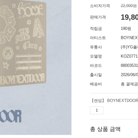
소비자가격
22,900원
19,8
판매가격
적립금
190원
아티스트
BOYNE
유통사
(주)YG
모델명
KOZ0771
바코드
88003531
출시일
2026/06/
배송비
총 결제금
【랜덤】 BOYNEXTDOOR (보
총 상품 금액