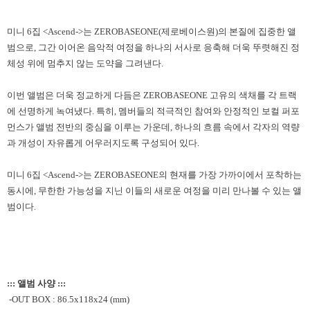
미니
6
집
<Ascend->
는
ZEROBASEONE(
제로베이스원
)
의 본질에 집중한 앨
범으로
,
그간 이어온 음악적 여정을 하나의 서사로 응축해 더욱 뚜렷해진 정
체성 위에 멈추지 않는 도약을 그려낸다
.
이번 앨범은 더욱 정교하게 다듬은
ZEROBASEONE
고유의 색채를 각 트랙
에 선명하게 녹여냈다
.
특히
,
멤버들의 적극적인 참여와 안정적인 보컬 퍼포
먼스가 앨범 전반의 중심을 이루는 가운데
,
하나의 흐름 속에서 각자의 역량
과 개성이 자유롭게 어우러지도록 구성되어 있다
.
미니
6
집
<Ascend->
는
ZEROBASEONE
의 현재를 가장 가까이에서 포착하는
동시에
,
무한한 가능성을 지닌 이들의 새로운 여정을 미리 만나볼 수 있는 앨
범이다
.
::: 앨범 사양 :::
-OUT BOX : 86.5x118x24 (mm)