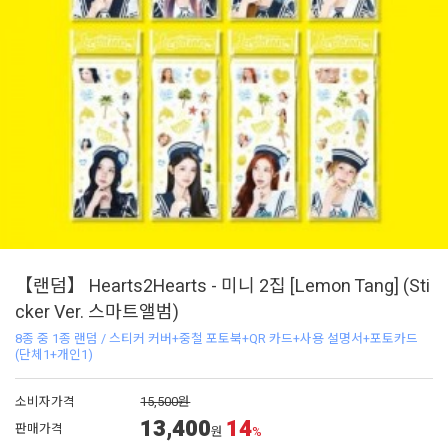
【랜덤】 Hearts2Hearts - 미니 2집 [Lemon Tang] (Sti
cker Ver. 스마트앨범)
8종 중 1종 랜덤 / 스티커 커버+중철 포토북+QR 카드+사용 설명서+포토카드
(단체1+개인1)
소비자가격
15,500원
13,400
14
판매가격
원
%