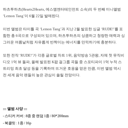
하츠투하츠
(Hearts2Hearts,
에스엠엔터테인먼트 소속
)
의 두 번째 미니앨범
‘Lemon Tang’
이
6
월
22
일 발매된다
.
이번 앨범은 타이틀 곡
‘Lemon Tang’
과 지난
2
월 발표한 싱글
‘RUDE!’
를 포
함한 총
6
곡으로 구성되어 있으며
,
하츠투하츠의 상큼하고 청량한 매력과 싱
그러운 여름날처럼 자유롭게 반짝이는 에너지를 만끽하기에 충분하다
.
또한 전작
‘RUDE!’
가 각종 글로벌 차트
1
위
,
음악방송
5
관왕
,
자체 첫 뮤직비
디오
1
억 뷰 돌파
,
올해 발표된
K
팝 걸그룹 곡들 중 스포티파이
1
억 누적 스
트리밍 최초 달성 등을 기록하며 뜨거운 호응을 얻은 만큼
,
이번 앨범 역시
전 세계 음악 팬들의 높은 관심이 쏠릴 전망이다
.
::: 앨범 사양 :::
-
스티커 커버
: 8
종 중 랜덤
1
종
/ 80*200mm
-
북클릿
: 1
종
/ 16p