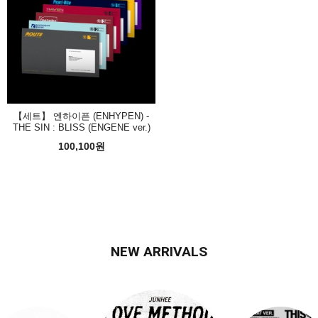
【세트】 엔하이픈 (ENHYPEN) -
THE SIN : BLISS (ENGENE ver.)
100,100원
NEW ARRIVALS