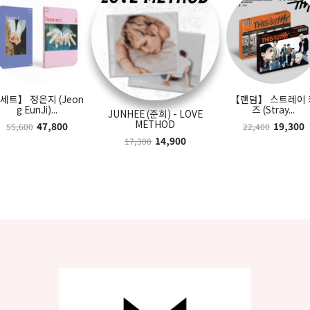
세트】 정은지 (Jeon
【랜덤】 스트레이 
g EunJi)...
즈 (Stray...
JUNHEE (준희) - LOVE
METHOD
47,800
19,300
55,600
22,400
14,900
17,300