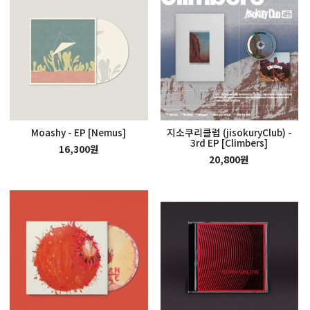
Moashy - EP [Nemus]
지소쿠리클럽 (jisokuryClub) -
3rd EP [Climbers]
16,300원
20,800원