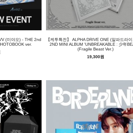
미야오) - THE 2nd
【케투특전】 ALPHA DRIVE ONE (알파드라이
PHOTOBOOK ver.
2ND MINI ALBUM 'UNBREAKABLE : 少年BE
(Fragile Beast Ver.)
원
19,300원