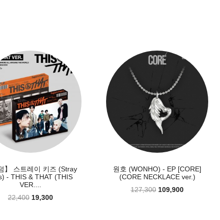
】 스트레이 키즈 (Stray
원호 (WONHO) - EP [CORE]
s) - THIS & THAT (THIS
(CORE NECKLACE ver.)
VER....
127,300
109,900
22,400
19,300