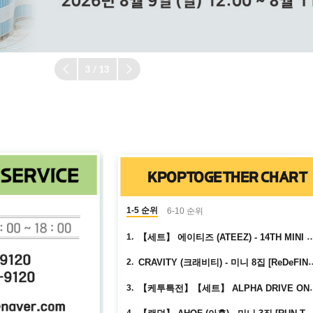
3
/
13
KPOPTOGETHER CHART
1-5 순위
6-10 순위
【세트】 에이티즈 (ATEEZ) - 14TH MINI ALBUM [GOLD
1.
CRAVITY (크래비티) - 미니 8집 [ReD
2.
【케투특전】【세트】 ALPHA DRIVE ONE (알파드라이브원) 
3.
【랜덤】 AHOF (아홉) - 미니 3집 [RUN TO YOU] (PHOTOBOO