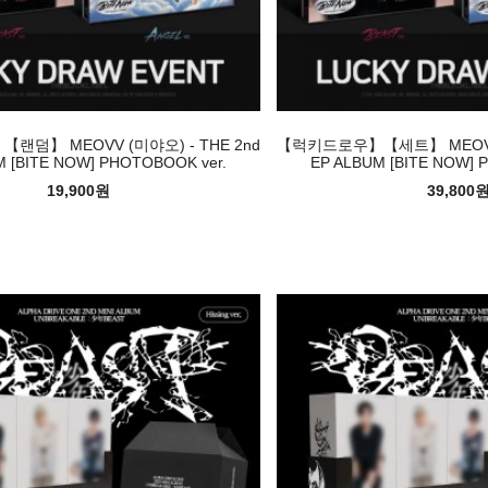
덤】 MEOVV (미야오) - THE 2nd
【럭키드로우】【세트】 MEOVV (
M [BITE NOW] PHOTOBOOK ver.
EP ALBUM [BITE NOW] 
19,900원
39,800