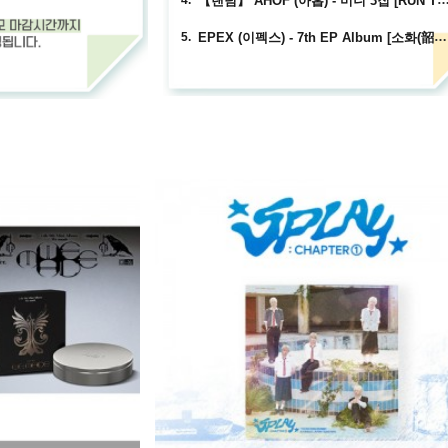
4.
EPEX (이펙스) - 7th EP Album [소화(韶華) : Epilogue] (Eighth Piece ver.)
5.