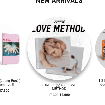
NEW ARRIVALS
ong EunJi) -
【랜덤
mmer, I]
Kid
JUNHEE (준희) - LOVE
METHOD
47,800
17,300
14,900