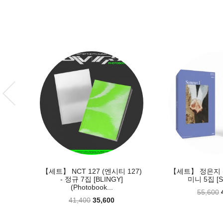
t) -
【세트】 NCT 127 (엔시티 127)
【세트】 정은지 (Je
e...
- 정규 7집 [BLINGY]
미니 5집 [Su
(Photobook...
55,600
41,400
35,600