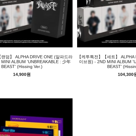
】 ALPHA DRIVE ONE (알파드라
【케투특전】【세트】 ALPHA D
 MINI ALBUM 'UNBREAKABLE : 少年
이브원) - 2ND MINI ALBUM 
BEAST' (Hissing Ver.)
BEAST' (Hissin
14,900원
104,300