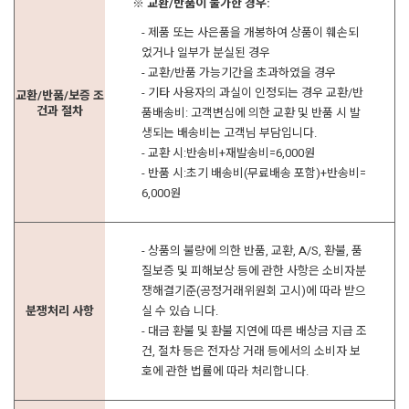
※ 교환/반품이 불가한 경우:
- 제품 또는 사은품을 개봉하여 상품이 훼손되
었거나 일부가 분실된 경우
- 교환/반품 가능기간을 초과하였을 경우
- 기타 사용자의 과실이 인정되는 경우 교환/반
교환/반품/보증 조
건과 절차
품배송비: 고객변심에 의한 교환 및 반품 시 발
생되는 배송비는 고객님 부담입니다.
- 교환 시:반송비+재발송비=6,000원
- 반품 시:초기 배송비(무료배송 포함)+반송비=
6,000원
- 상품의 불량에 의한 반품, 교환, A/S, 환불, 품
질보증 및 피해보상 등에 관한 사항은 소비자분
쟁해결기준(공정거래위원회 고시)에 따라 받으
분쟁처리 사항
실 수 있습 니다.
- 대금 환불 및 환불 지연에 따른 배상금 지급 조
건, 절차 등은 전자상 거래 등에서의 소비자 보
호에 관한 법률에 따라 처리합니다.