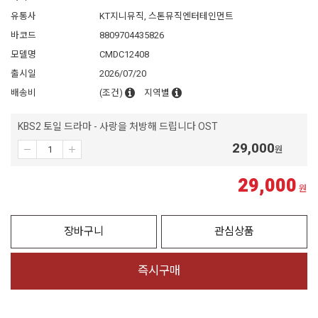
유통사
KT지니뮤직, 스톤뮤직엔터테인먼트
바코드
8809704435826
모델명
CMDC12408
출시일
2026/07/20
배송비
(조건)
지역별
KBS2 토일 드라마 - 사랑을 처방해 드립니다 OST
29,000
원
29,000
원
장바구니
관심상품
즉시구매