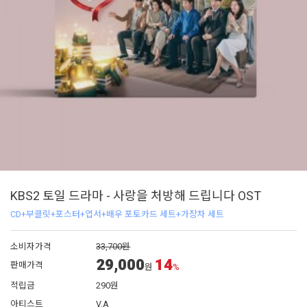
KBS2 토일 드라마 - 사랑을 처방해 드립니다 OST
CD+부클릿+포스터+엽서+배우 포토카드 세트+가장차 세트
소비자가격
33,700원
29,000
14
판매가격
원
%
적립금
290원
아티스트
V.A