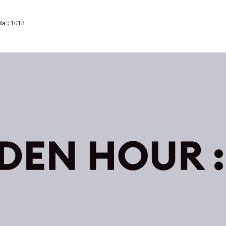
ts :
1018