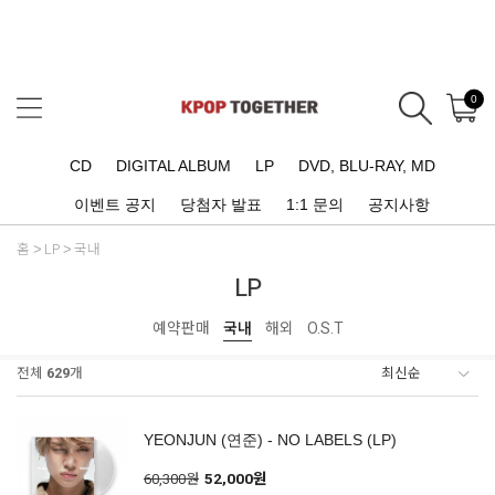
0
CD
DIGITAL ALBUM
LP
DVD, BLU-RAY, MD
이벤트 공지
당첨자 발표
1:1 문의
공지사항
홈
LP
국내
LP
예약판매
국내
해외
O.S.T
전체
629
개
YEONJUN (연준) - NO LABELS (LP)
60,300원
52,000원