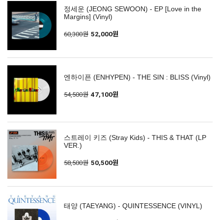
정세운 (JEONG SEWOON) - EP [Love in the
Margins] (Vinyl)
60,300원
52,000원
엔하이픈 (ENHYPEN) - THE SIN : BLISS (Vinyl)
54,500원
47,100원
스트레이 키즈 (Stray Kids) - THIS & THAT (LP
VER.)
58,500원
50,500원
태양 (TAEYANG) - QUINTESSENCE (VINYL)