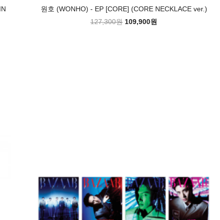
IN
원호 (WONHO) - EP [CORE] (CORE NECKLACE ver.)
127,300원
109,900원