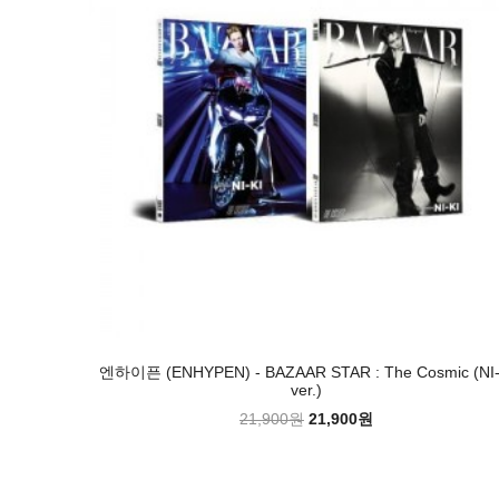
엔하이픈 (ENHYPEN) - BAZAAR STAR : The Cosmic (NI-
ver.)
21,900원
21,900원