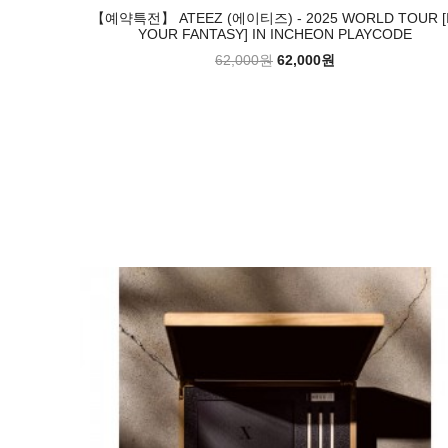
【예약특전】 ATEEZ (에이티즈) - 2025 WORLD TOUR [
YOUR FANTASY] IN INCHEON PLAYCODE
62,000원
62,000원