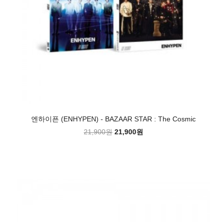
엔하이픈 (ENHYPEN) - BAZAAR STAR : The Cosmic
21,900원
21,900원