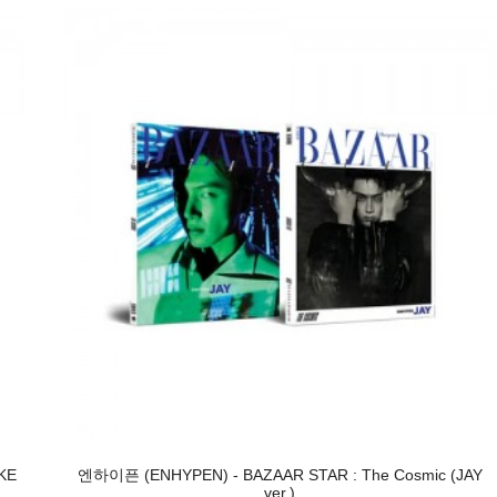
KE
엔하이픈 (ENHYPEN) - BAZAAR STAR : The Cosmic (JAY
ver.)