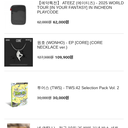
【예약특전】 ATEEZ (에이티즈) - 2025 WORLD
TOUR [IN YOUR FANTASY] IN INCHEON
PLAYCODE
62,000원
62,000원
원호 (WONHO) - EP [CORE] (CORE
NECKLACE ver.)
127,300원
109,900원
투어스 (TWS) - TWS:42 Selection Pack Vol. 2
30,000원
30,000원