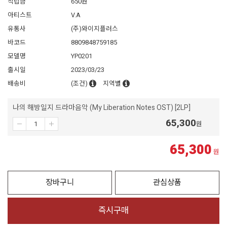
적립금
650원
아티스트
V.A
유통사
(주)와이지플러스
바코드
8809848759185
모델명
YP0201
출시일
2023/03/23
배송비
(조건)
지역별
나의 해방일지 드라마음악 (My Liberation Notes OST) [2LP]
65,300
원
65,300
원
장바구니
관심상품
즉시구매