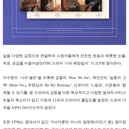
삶을 다양한 감정으로 전달하며 시청자들에게 잔잔한 웃음과 애틋한 눈물,
위로, 공감을 이끌어냈던JTBC드라마 ‘나의 해방일지’ 가 2LP로 찾아온다.
이수현의 ‘나의 봄은’을 비롯해 김필의 ‘Here We Are’, 곽진언의 ‘일종의 고
백’ (Male Ver.), 하현상의 ‘Be My Birthday’, 신유미의 ‘느림보’, 이준형의 ‘함
께할 수 있기를’ 등 드라마의 감동을 더한 독보적이고 다양한 음색의 아티스
트들의 목소리가 담긴 가창곡 12곡과 드라마의 몰입도를 높였던 스코어 15
곡을 A부터 D사이드까지 담았다.
또한 LP에는 명대사가 담긴 가사지뿐만 아니라 염창희(이민기 분), 염미정