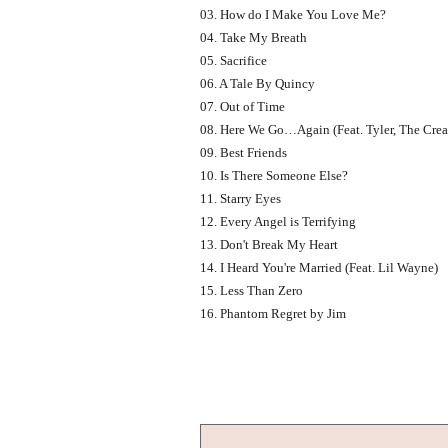
03. How do I Make You Love Me?
04. Take My Breath
05. Sacrifice
06. A Tale By Quincy
07. Out of Time
08. Here We Go…Again (Feat. Tyler, The Crea
09. Best Friends
10. Is There Someone Else?
11. Starry Eyes
12. Every Angel is Terrifying
13. Don't Break My Heart
14. I Heard You're Married (Feat. Lil Wayne)
15. Less Than Zero
16. Phantom Regret by Jim