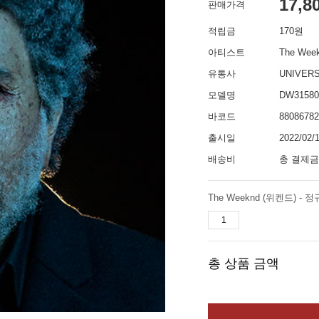
17,8
판매가격
적립금
170원
아티스트
The Wee
유통사
UNIVER
모델명
DW31580
바코드
88086782
출시일
2022/02/
배송비
총 결제금
The Weeknd (위켄드) - 정
총 상품 금액