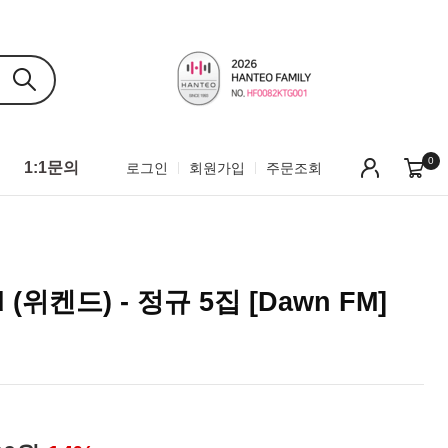
0
1:1문의
로그인
회원가입
주문조회
d (위켄드) - 정규 5집 [Dawn FM]