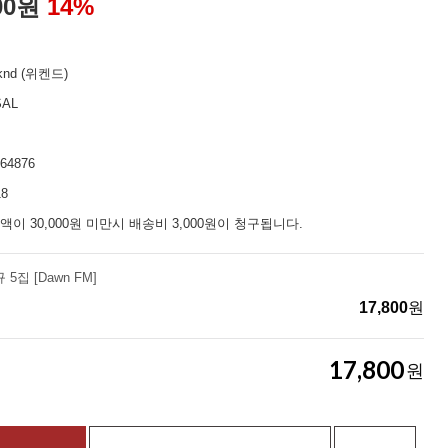
00
원
14
%
knd (위켄드)
SAL
64876
18
액이 30,000원 미만시 배송비 3,000원이 청구됩니다.
규 5집 [Dawn FM]
17,800
원
17,800
원