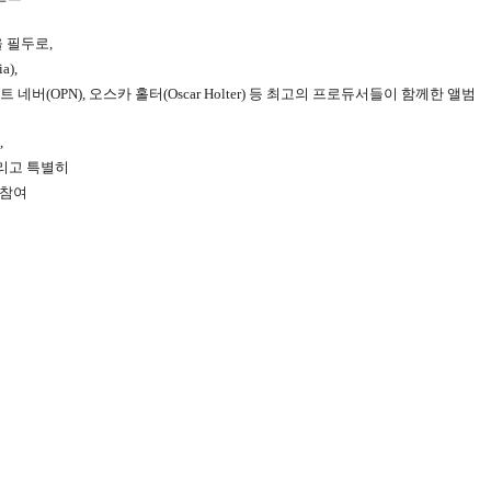
을 필두로,
a),
포인트 네버(OPN), 오스카 홀터(Oscar Holter) 등 최고의 프로듀서들이 함께한 앨범
,
, 그리고 특별히
 참여