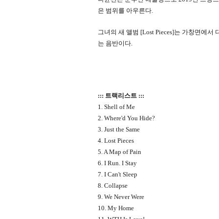
은 범위를 아우른다.
그녀의 새 앨범 [Lost Pieces]는 가
는 음반이다.
::: 트랙리스트 :::
1. Shell of Me
2. Where'd You Hide?
3. Just the Same
4. Lost Pieces
5. A Map of Pain
6. I Run. I Stay
7. I Can't Sleep
8. Collapse
9. We Never Were
10. My Home