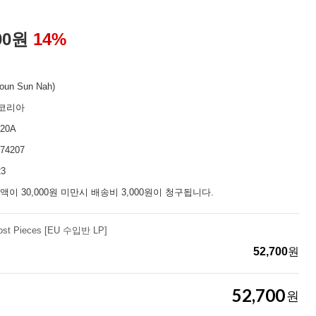
00
원
14
%
un Sun Nah)
코리아
420A
74207
23
액이 30,000원 미만시 배송비 3,000원이 청구됩니다.
ost Pieces [EU 수입반 LP]
52,700
원
52,700
원