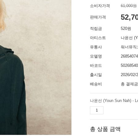
소비자가격
61,000원
52,7
판매가격
적립금
520원
아티스트
나윤선 (Yo
유통사
워너뮤직
모델명
2685407
바코드
50268540
출시일
2026/02/
배송비
총 결제금
나윤선 (Youn Sun Nah) - L
총 상품 금액