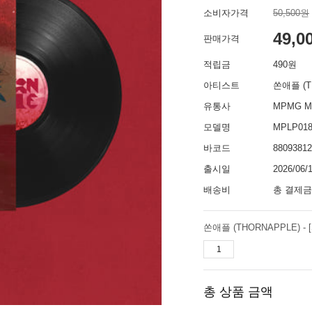
소비자가격
50,500원
49,0
판매가격
적립금
490원
아티스트
쏜애플 (T
유통사
MPMG M
모델명
MPLP01
바코드
88093812
출시일
2026/06/
배송비
총 결제금
쏜애플 (THORNAPPLE) - [서울병
총 상품 금액